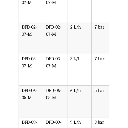
07-M
07-M
PPV,
PVDF
SST,
DFD-02-
DFD-02-
2 L/h
7 bar
可选
07-M
07-M
PPV,
PVDF
SST,
DFD-03-
DFD-03-
3 L/h
7 bar
可选
07-M
07-M
PPV,
PVDF
SST,
DFD-06-
DFD-06-
6 L/h
5 bar
可选
05-M
05-M
PPV,
PVDF
SST,
DFD-09-
DFD-09-
9 L/h
3 bar
可选