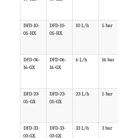
PVDF
SST,
DFD-10-
DFD-10-
10 L/h
5 bar
可选
05-HX
05-HX
PPV,
PVDF
SST,
DFD-06-
DFD-06-
6 L/h
16 bar
可选
16-GX
16-GX
PPV,
PVDF
SST,
DFD-23-
DFD-23-
23 L/h
5 bar
可选
05-GX
05-GX
PPV,
PVDF
SST,
DFD-33-
DFD-33-
33 L/h
3 bar
可选
03-GX
03-GX
PPV,