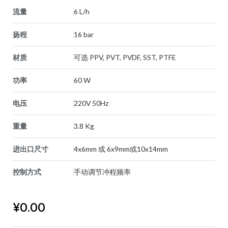
流量
6 L/h
扬程
16 bar
材质
可选 PPV, PVT, PVDF, SST, PTFE
功率
60 W
电压
220V 50Hz
重量
3.8 Kg
进出口尺寸
4x6mm 或 6x9mm或10x14mm
控制方式
手动调节冲程频率
¥
0.00