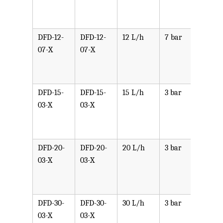
PVDF
SST,
DFD-12-
DFD-12-
12 L/h
7 bar
可选
07-X
07-X
PPV,
PVDF
SST,
DFD-15-
DFD-15-
15 L/h
3 bar
可选
03-X
03-X
PPV,
PVDF
SST,
DFD-20-
DFD-20-
20 L/h
3 bar
可选
03-X
03-X
PPV,
PVDF
SST,
DFD-30-
DFD-30-
30 L/h
3 bar
可选
03-X
03-X
PPV,