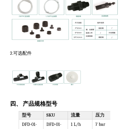
2.可选配件
四、 产品规格型号
型号
SKU
流量
压力
泵头
DFD-01-
DFD-01-
1 L/h
7 bar
可选