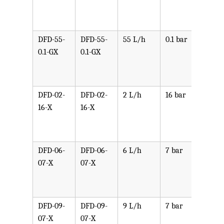
PVDF
SST,
DFD-55-
DFD-55-
55 L/h
0.1 bar
可选
0.1-GX
0.1-GX
PPV,
PVDF
SST,
DFD-02-
DFD-02-
2 L/h
16 bar
可选
16-X
16-X
PPV,
PVDF
SST,
DFD-06-
DFD-06-
6 L/h
7 bar
可选
07-X
07-X
PPV,
PVDF
SST,
DFD-09-
DFD-09-
9 L/h
7 bar
可选
07-X
07-X
PPV,