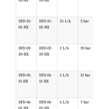
03-NX
03-NX
PPV,
PVDF
SST,
DFD-25-
DFD-25-
25 L/h
2 bar
可选
02-NX
02-NX
PPV,
PVDF
SST,
DFD-02-
DFD-02-
2 L/h
20 bar
可选
20-HX
20-HX
PPV,
PVDF
SST,
DFD-05-
DFD-05-
5 L/h
12 bar
可选
12-HX
12-HX
PPV,
PVDF
SST,
DFD-06-
DFD-06-
6 L/h
7 bar
可选
07-HX
07-HX
PPV,