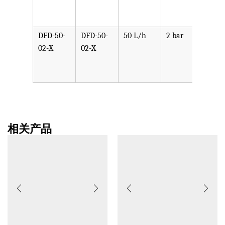
PVDF
SST,
DFD-50-
DFD-50-
50 L/h
2 bar
可选
02-X
02-X
PPV,
PVDF
SST,
相关产品