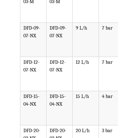
03-M
03-M
PPV,
PVDF
SST,
DFD-09-
DFD-09-
9 L/h
7 bar
可选
07-NX
07-NX
PPV,
PVDF
SST,
DFD-12-
DFD-12-
12 L/h
7 bar
可选
07-NX
07-NX
PPV,
PVDF
SST,
DFD-15-
DFD-15-
15 L/h
4 bar
可选
04-NX
04-NX
PPV,
PVDF
SST,
DFD-20-
DFD-20-
20 L/h
3 bar
可选