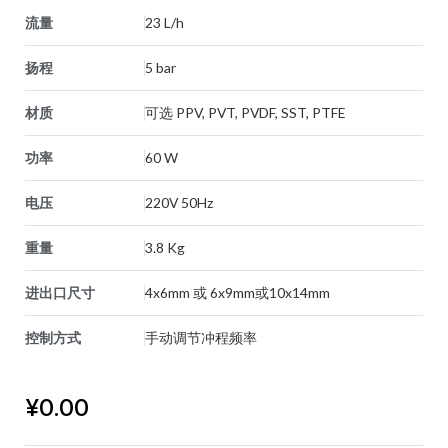
流量
23 L/h
扬程
5 bar
材质
可选 PPV, PVT, PVDF, SST, PTFE
功率
60 W
电压
220V 50Hz
重量
3.8 Kg
进出口尺寸
4x6mm 或 6x9mm或10x14mm
控制方式
手动调节冲程频率
¥
0.00