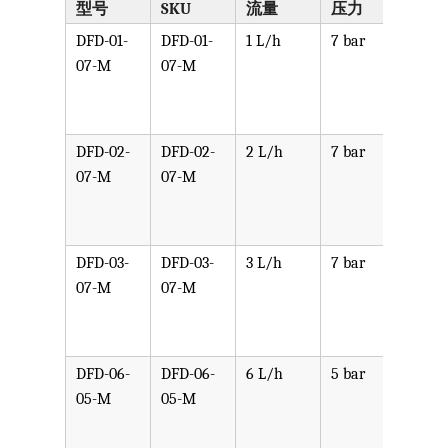
型号
SKU
流量
压力
泵头
DFD-01-
DFD-01-
1 L/h
7 bar
可选
07-M
07-M
PPV,
PVDF
SST,
DFD-02-
DFD-02-
2 L/h
7 bar
可选
07-M
07-M
PPV,
PVDF
SST,
DFD-03-
DFD-03-
3 L/h
7 bar
可选
07-M
07-M
PPV,
PVDF
SST,
DFD-06-
DFD-06-
6 L/h
5 bar
可选
05-M
05-M
PPV,
PVDF