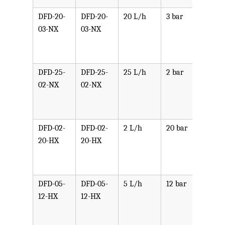
DFD-20-
DFD-20-
20 L/h
3 bar
可选
03-NX
03-NX
PPV,
PVDF
SST,
DFD-25-
DFD-25-
25 L/h
2 bar
可选
02-NX
02-NX
PPV,
PVDF
SST,
DFD-02-
DFD-02-
2 L/h
20 bar
可选
20-HX
20-HX
PPV,
PVDF
SST,
DFD-05-
DFD-05-
5 L/h
12 bar
可选
12-HX
12-HX
PPV,
PVDF
SST,