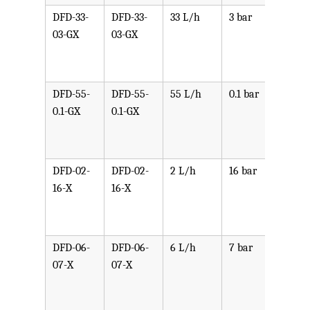
DFD-33-
DFD-33-
33 L/h
3 bar
可选
03-GX
03-GX
PPV,
PVDF
SST,
DFD-55-
DFD-55-
55 L/h
0.1 bar
可选
0.1-GX
0.1-GX
PPV,
PVDF
SST,
DFD-02-
DFD-02-
2 L/h
16 bar
可选
16-X
16-X
PPV,
PVDF
SST,
DFD-06-
DFD-06-
6 L/h
7 bar
可选
07-X
07-X
PPV,
PVDF
SST,