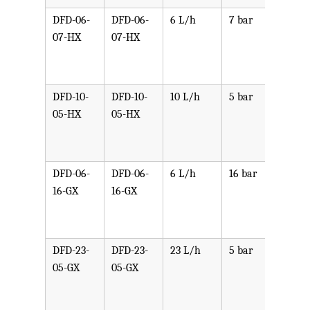
DFD-06-
DFD-06-
6 L/h
7 bar
可选
07-HX
07-HX
PPV,
PVDF
SST,
DFD-10-
DFD-10-
10 L/h
5 bar
可选
05-HX
05-HX
PPV,
PVDF
SST,
DFD-06-
DFD-06-
6 L/h
16 bar
可选
16-GX
16-GX
PPV,
PVDF
SST,
DFD-23-
DFD-23-
23 L/h
5 bar
可选
05-GX
05-GX
PPV,
PVDF
SST,