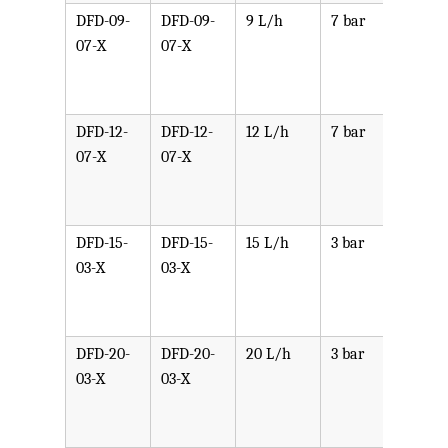
DFD-09-
DFD-09-
9 L/h
7 bar
可选
07-X
07-X
PPV,
PVDF
SST,
DFD-12-
DFD-12-
12 L/h
7 bar
可选
07-X
07-X
PPV,
PVDF
SST,
DFD-15-
DFD-15-
15 L/h
3 bar
可选
03-X
03-X
PPV,
PVDF
SST,
DFD-20-
DFD-20-
20 L/h
3 bar
可选
03-X
03-X
PPV,
PVDF
SST,