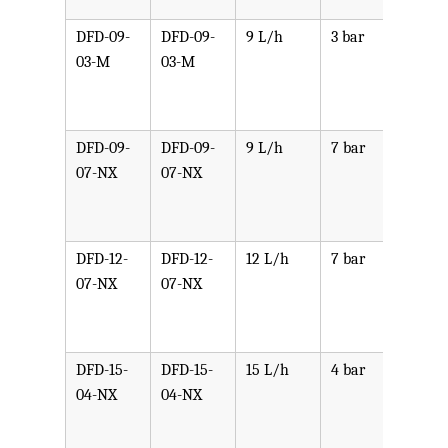
SST,
DFD-09-
DFD-09-
9 L/h
3 bar
可选
03-M
03-M
PPV,
PVDF
SST,
DFD-09-
DFD-09-
9 L/h
7 bar
可选
07-NX
07-NX
PPV,
PVDF
SST,
DFD-12-
DFD-12-
12 L/h
7 bar
可选
07-NX
07-NX
PPV,
PVDF
SST,
DFD-15-
DFD-15-
15 L/h
4 bar
可选
04-NX
04-NX
PPV,
PVDF
SST,