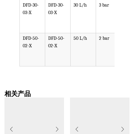
DFD-30-
DFD-30-
30 L/h
3 bar
可选
03-X
03-X
PPV,
PVDF
SST,
DFD-50-
DFD-50-
50 L/h
2 bar
可选
02-X
02-X
PPV,
PVDF
SST,
相关产品