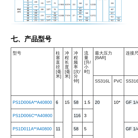
七、产品型号
型号
柱
冲
冲
流
最大压力
连接
塞
程
程
量
[BAR]
直
长
频
[升/
径
度
率
小
[毫
[毫
[次/
时]
米]
米]
分
钟]
SS316L
PVC
SS31
PS1D006A**A40800
6
15
58
1.5
20
10*
GF 1/
PS1D006C**A40800
116
3
PS1D011A**A40800
11
58
5
GF 1/