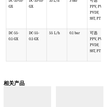
DC-33-03-
DC-33-03-
33 L/h
3 bar
可选
GX
GX
PPV, PVT,
PVDF,
SST, PTFE
DC-55-
DC-55-
55 L/h
0.1 bar
可选
0.1-GX
0.1-GX
PPV, PVT,
PVDF,
SST, PTFE
相关产品