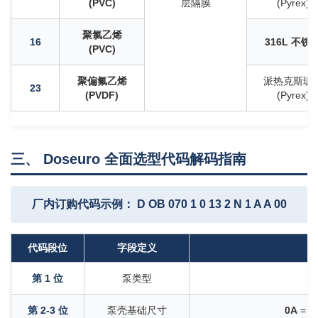
(PVC)
层隔膜
(Pyrex)
聚氯乙烯
16
316L 不锈
(PVC)
聚偏氟乙烯
派热克斯玻
23
(PVDF)
(Pyrex)
三、 Doseuro 全面选型代码解码指南
厂内订购代码示例： D OB 070 1 0 13 2 N 1 A A 00
代码段位
字段定义
第 1 位
泵类型
第 2-3 位
泵壳基础尺寸
0A
= 0