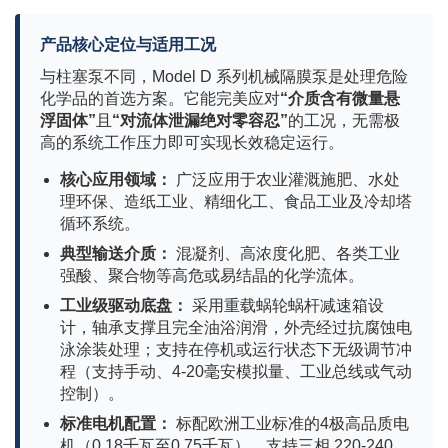
产品核心定位与适用工况
与柱塞泵不同，Model D 系列机械隔膜泵是处理危险
化学品的首选方案。它能完美应对
“介质含有微量悬
浮固体”
且
“对流体泄漏绝对零容忍”
的工况，无需极
高的系统工作压力即可实现长效稳定运行。
核心应用领域：
广泛应用于农业灌溉施肥、水处
理环保、造纸工业、精细化工、食品工业及冷却塔
循环系统。
典型输送介质：
混凝剂、高浓度化肥、各类工业
强酸、聚合物等高危或易结晶的化学流体。
工业级驱动底盘：
采用重载蜗轮蜗杆减速箱设
计，轴承支撑且完全油浴润滑，外壳经过抗腐蚀电
泳涂装处理；支持在停机或运行状态下无级调节冲
程（支持手动、4-20毫安模拟量、工业总线或气动
控制）。
标准电机配置：
标配欧洲工业标准的4极高品质电
机（0.18千瓦至0.75千瓦）。支持三相 220-240