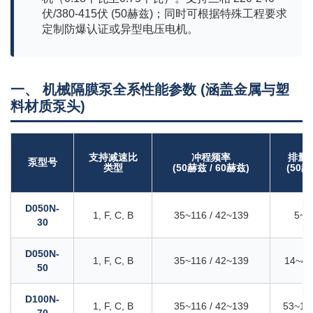
伏/380-415伏 (50赫兹)；同时可根据特殊工程要求
定制防爆认证或异型电压电机。
一、 机械隔膜泵全系性能参数 (涵盖金属与塑
料材质泵头)
支持减速比
冲程频率
排量范
泵型号
类型
(50赫兹 / 60赫兹)
(50赫
D050N-
1, F, C, B
35~116 / 42~139
5~17
30
D050N-
1, F, C, B
35~116 / 42~139
14~49 
50
D100N-
1, F, C, B
35~116 / 42~139
53~176