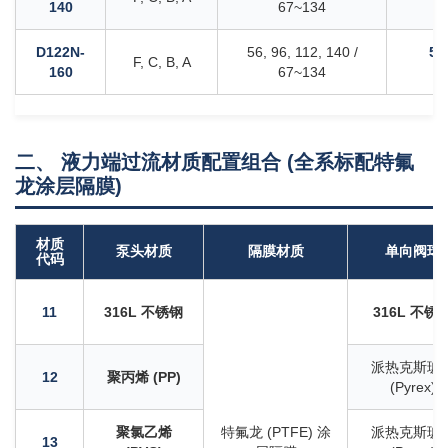
140
67~134
5
D122N-
56, 96, 112, 140 /
52
F, C, B, A
160
67~134
6
二、 液力端过流材质配置组合 (全系标配特氟
龙涂层隔膜)
材质
泵头材质
隔膜材质
单向阀球
代码
11
316L 不锈钢
316L 不锈
派热克斯玻
12
聚丙烯 (PP)
(Pyrex)
聚氯乙烯
特氟龙 (PTFE) 涂
派热克斯玻
13