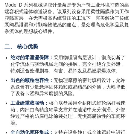
Model D 系列机械隔膜计量泵是专为严苛工业环境打造的高
端容积式流体输送设备。该系列设备采用柔性隔膜作为工作
腔隔离层，在无需极高系统背压的工况下，完美解决了传统
泵阀易泄漏和对颗粒物敏感的痛点，是处理高危化学品及复
杂流体的理想核心组件。
二、 核心优势
绝对的零泄漏保障：
采用物理隔离层设计，彻底切断了
化学流体与驱动机械之间的接触，完全杜绝介质外泄，
特别适合处理剧毒、有害、易挥发及易燃易爆液体。
出色的颗粒包容性：
无物理摩擦的密封填料设计，允许
泵送含有少量悬浮固体颗粒或易结晶的介质，大幅降低
了设备卡涩和异常磨损的风险。
工业级重载驱动：
核心底盘采用全封闭式蜗轮蜗杆减速
箱，内部由高精度轴承支撑并在油浴中充分润滑。外部
经过严格的防腐电泳涂装处理，无惧高腐蚀性的车间环
境。
全自动化闭环集成：
支持在设备静止或全速运转中进行