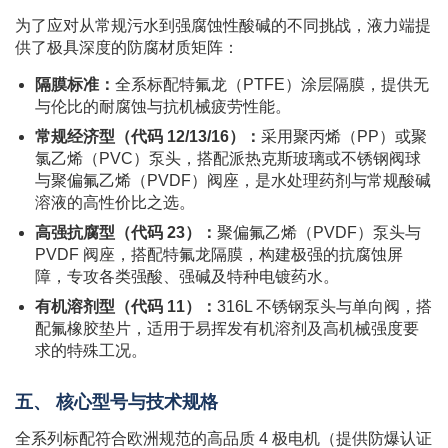
为了应对从常规污水到强腐蚀性酸碱的不同挑战，液力端提
供了极具深度的防腐材质矩阵：
隔膜标准：
全系标配特氟龙（PTFE）涂层隔膜，提供无
与伦比的耐腐蚀与抗机械疲劳性能。
常规经济型（代码 12/13/16）：
采用聚丙烯（PP）或聚
氯乙烯（PVC）泵头，搭配派热克斯玻璃或不锈钢阀球
与聚偏氟乙烯（PVDF）阀座，是水处理药剂与常规酸碱
溶液的高性价比之选。
高强抗腐型（代码 23）：
聚偏氟乙烯（PVDF）泵头与
PVDF 阀座，搭配特氟龙隔膜，构建极强的抗腐蚀屏
障，专攻各类强酸、强碱及特种电镀药水。
有机溶剂型（代码 11）：
316L 不锈钢泵头与单向阀，搭
配氟橡胶垫片，适用于易挥发有机溶剂及高机械强度要
求的特殊工况。
五、 核心型号与技术规格
全系列标配符合欧洲规范的高品质 4 极电机（提供防爆认证