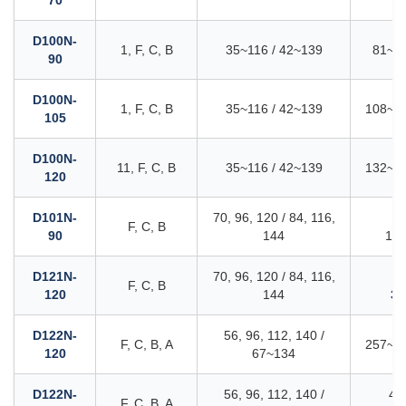
70
D100N-
1, F, C, B
35~116 / 42~139
81~27
90
D100N-
1, F, C, B
35~116 / 42~139
108~36
105
D100N-
11, F, C, B
35~116 / 42~139
132~43
120
D101N-
70, 96, 120 / 84, 116,
15
F, C, B
90
144
189
D121N-
70, 96, 120 / 84, 116,
33
F, C, B
120
144
39
D122N-
56, 96, 112, 140 /
F, C, B, A
257~65
120
67~134
D122N-
56, 96, 112, 140 /
43
F, C, B, A