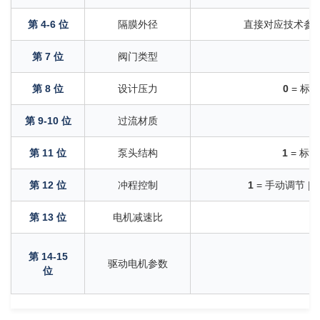
第 4-6 位
隔膜外径
直接对应技术参
第 7 位
阀门类型
1
第 8 位
设计压力
0
= 标准
第 9-10 位
过流材质
第 11 位
泵头结构
1
= 标准
第 12 位
冲程控制
1
= 手动调节 |
2
第 13 位
电机减速比
第 14-15
驱动电机参数
位