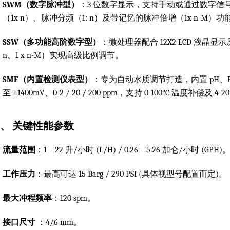
SWM（数字脉冲型）
：3 位数字显示，支持手动或通过数字
（1x n）、脉冲分频（1: n）及带记忆的脉冲倍增（1x n-M）功
SSW（多功能高阶数字型）
：微处理器配合 12X2 LCD 液晶显示
n、1 x n-M）实现高级比例调节。
SMF（内置检测仪表型）
：专为自动水质调节打造，内置 pH、Rx (O
至 +1400mV、0-2 / 20 / 200 ppm，支持 0-100°C 温度补偿及 
、 关键性能参数
流量范围
：1 – 22 升/小时 (L/H) / 0.26 – 5.26 加仑/小时 (GPH)
工作压力
：最高可达 15 Barg / 290 PSI (具体视型号配置而定)。
最大冲程频率
：120 spm。
接口尺寸
：4/6 mm。