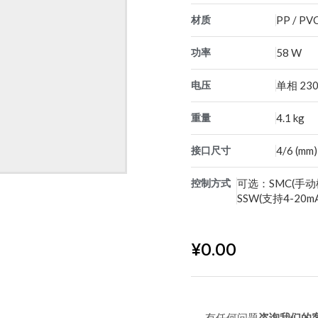
材质
PP / PVC
功率
58 W
电压
单相 230 
重量
4.1 kg
接口尺寸
4/6 (mm)
控制方式
可选：SMC(手动
SSW(支持4-20
¥
0.00
有任何问题
咨询我们的