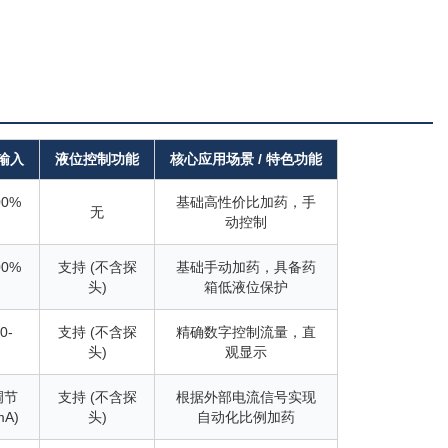
号输入
液位控制功能
核心应用场景 / 特色功能
00%
基础高性价比加药，手
无
动控制
00%
支持 (不含探
基础手动加药，具备药
头)
箱低液位保护
0-
支持 (不含探
精确数字控制流量，直
头)
观显示
调节
支持 (不含探
根据外部电流信号实现
mA)
头)
自动化比例加药