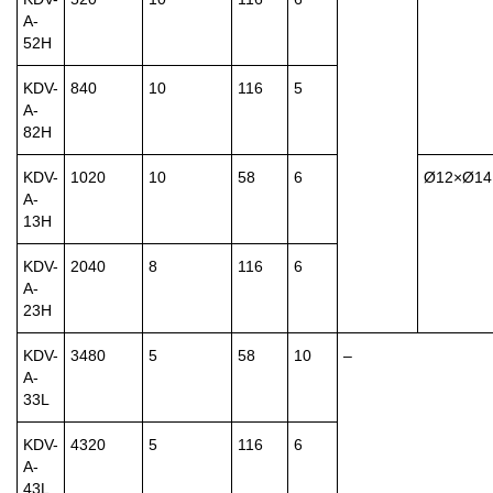
A-
52H
KDV-
840
10
116
5
A-
82H
KDV-
1020
10
58
6
Ø12×Ø14
A-
13H
KDV-
2040
8
116
6
A-
23H
KDV-
3480
5
58
10
–
A-
33L
KDV-
4320
5
116
6
A-
43L