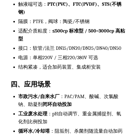
触液端可选：
PTC(PVC)、FTC(PVDF)、STS(不锈
钢)
隔膜：PTFE，阀球：陶瓷/不锈钢
适配介质粘度：
≤500cp 标准型 / 500–3000cp 高粘
型
接口：软管/法兰 DN15/DN20/DN25/DN40/DN50
电源：单相220V / 三相220/380V 可选
结构紧凑，适合加药装置、集成柜安装
四、应用场景
市政污水/自来水厂
：PAC/PAM、酸碱、次氯酸
钠、助凝剂
闭环自动投加
工业废水处理
：pH自动调节、重金属捕捉剂、氧
化剂比例投加
循环水/冷却塔
：阻垢剂、杀菌剂随流量自动加药