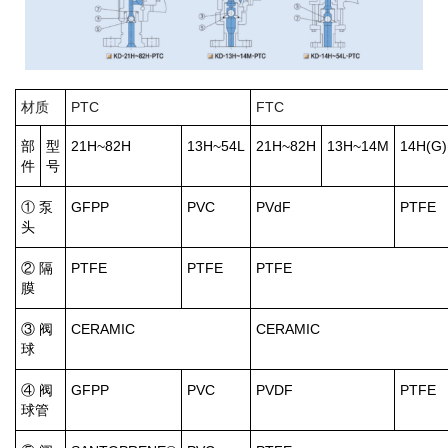
材质
PTC
FTC
部
型
21H~82H
13H~54L
21H~82H
13H~14M
14H(G)
件
号
① 泵
GFPP
PVC
PVdF
PTFE
头
② 隔
PTFE
PTFE
PTFE
膜
③ 阀
CERAMIC
CERAMIC
球
④ 阀
GFPP
PVC
PVDF
PTFE
球管