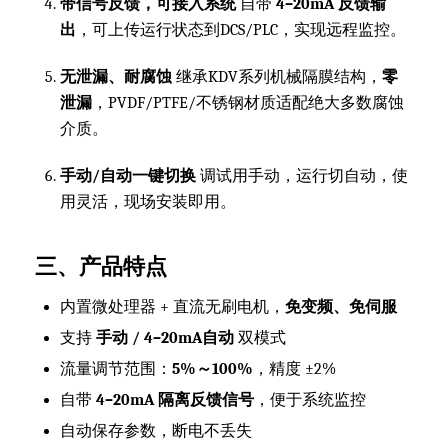
带信号反馈，可接入系统
自带
4–20mA 反馈输
出
，可上传运行状态到DCS/PLC，实现远程监控。
无泄漏、耐腐蚀
继承KDV系列机械隔膜结构，
零
泄漏
，PVDF/PTFE/不锈钢材质适配绝大多数腐蚀
介质。
手动/自动一键切换
调试用手动，运行切自动，使
用灵活，现场安装即用。
三、产品特点
内置微处理器 + 直流无刷电机，
免变频、免伺服
支持
手动 / 4–20mA自动
双模式
流量调节范围：
5%～100%
，精度 ±2%
自带
4–20mA 隔离反馈信号
，便于系统监控
自动保存参数，断电不丢失