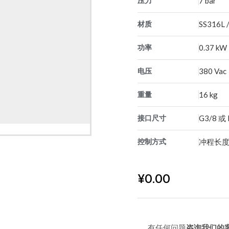
压力
7 bar
材质
SS316L 
功率
0.37 kW
电压
380 Vac
重量
16 kg
接口尺寸
G3/8 或
控制方式
冲程长度
¥
0.00
有任何问题
咨询我们的