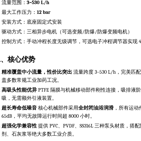
流量范围：
3–530 L/h
最大工作压力：
12 bar
安装方式：底座固定式安装
驱动方式：三相异步电机（可选变频/防爆/防爆变频电机）
控制方式：手动冲程长度无级调节，可选电子冲程调节器实现 4-
二、核心优势
精准覆盖中小流量，性价比突出
流量跨度 3–530 L/h，
盖多数常规工业加药工况。
高吸头性能优异
PTFE 隔膜与机械移动部件刚性连接，吸排
吸，无需额外引液装置。
超长寿命低噪音
核心机械部件采用
全封闭油浴润滑
，所有运动
65dB，平均无故障运行时间超 8000 小时。
超强化学兼容性
提供 PVC、PVDF、SS316L 三种泵头材质
剂、石灰浆等绝大多数工业介质。