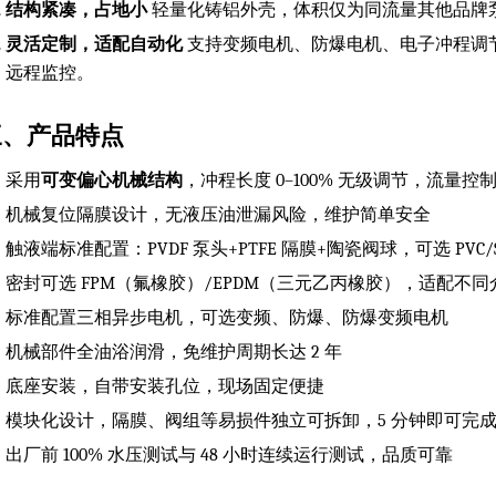
结构紧凑，占地小
轻量化铸铝外壳，体积仅为同流量其他品牌泵
灵活定制，适配自动化
支持变频电机、防爆电机、电子冲程调节器
远程监控。
三、产品特点
采用
可变偏心机械结构
，冲程长度 0–100% 无级调节，流量控
机械复位隔膜设计，无液压油泄漏风险，维护简单安全
触液端标准配置：PVDF 泵头+PTFE 隔膜+陶瓷阀球，可选 PVC/SS
密封可选 FPM（氟橡胶）/EPDM（三元乙丙橡胶），适配不
标准配置三相异步电机，可选变频、防爆、防爆变频电机
机械部件全油浴润滑，免维护周期长达 2 年
底座安装，自带安装孔位，现场固定便捷
模块化设计，隔膜、阀组等易损件独立可拆卸，5 分钟即可完
出厂前 100% 水压测试与 48 小时连续运行测试，品质可靠