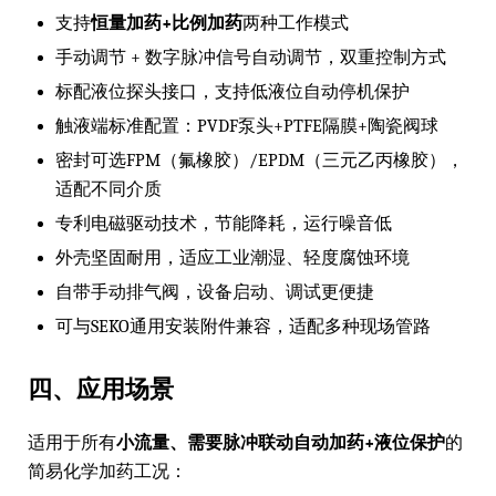
支持
恒量加药+比例加药
两种工作模式
手动调节 + 数字脉冲信号自动调节，双重控制方式
标配液位探头接口，支持低液位自动停机保护
触液端标准配置：PVDF泵头+PTFE隔膜+陶瓷阀球
密封可选FPM（氟橡胶）/EPDM（三元乙丙橡胶），
适配不同介质
专利电磁驱动技术，节能降耗，运行噪音低
外壳坚固耐用，适应工业潮湿、轻度腐蚀环境
自带手动排气阀，设备启动、调试更便捷
可与SEKO通用安装附件兼容，适配多种现场管路
四、应用场景
适用于所有
小流量、需要脉冲联动自动加药+液位保护
的
简易化学加药工况：