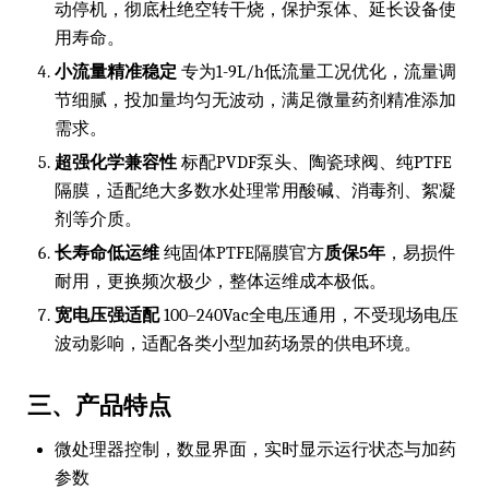
动停机，彻底杜绝空转干烧，保护泵体、延长设备使
用寿命。
小流量精准稳定
专为1-9L/h低流量工况优化，流量调
节细腻，投加量均匀无波动，满足微量药剂精准添加
需求。
超强化学兼容性
标配PVDF泵头、陶瓷球阀、纯PTFE
隔膜，适配绝大多数水处理常用酸碱、消毒剂、絮凝
剂等介质。
长寿命低运维
纯固体PTFE隔膜官方
质保5年
，易损件
耐用，更换频次极少，整体运维成本极低。
宽电压强适配
100–240Vac全电压通用，不受现场电压
波动影响，适配各类小型加药场景的供电环境。
三、产品特点
微处理器控制，数显界面，实时显示运行状态与加药
参数