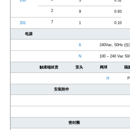
200
5
0.52
2
9
0.93
7
201
1
0.10
电源
A
240Vac, 50Hz 
N
100 – 240 Vac 50
触液端材质
泵头
阀球
隔
H
P
安装附件
密封圈